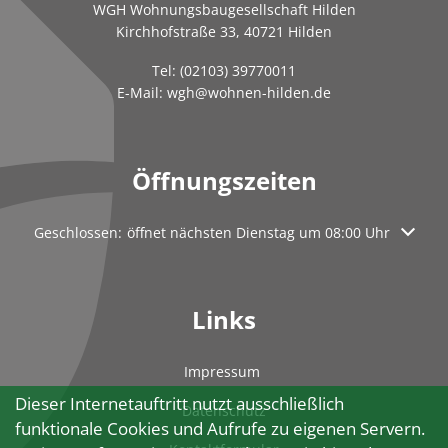
WGH Wohnungsbaugesellschaft Hilden
Kirchhofstraße 33, 40721 Hilden
Tel:
(02103) 39770011
E-Mail:
wgh@wohnen-hilden.de
Öffnungszeiten
Klicken, um weitere Öffnungs- oder Schließzeiten auszublen
Geschlossen:
öffnet nächsten Dienstag um 08:00 Uhr
Links
Impressum
Dieser Internetauftritt nutzt ausschließlich
Datenschutz
funktionale Cookies und Aufrufe zu eigenen Servern.