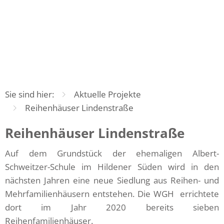
Aktuelle Projekte
FAQ
Öffnungszeiten und Kontakt
Servicebereitschaft
Sie sind hier:
Aktuelle Projekte
Reihenhäuser Lindenstraße
Reihenhäuser
Reihenhäuser Lindenstraße
Auf dem Grundstück der ehemaligen Albert-
Lindenstraße
Schweitzer-Schule im Hildener Süden wird in den
nächsten Jahren eine neue Siedlung aus Reihen- und
Mehrfamilienhäusern entstehen. Die WGH errichtete
dort im Jahr 2020 bereits sieben
Reihenfamilienhäuser.