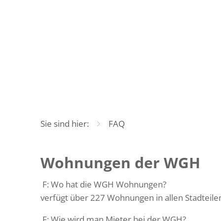
Sie sind hier:
FAQ
FAQ
Wohnungen der WGH
F: Wo hat di
verfügt über 227 Wohnungen in allen Stadteile
F: Wie wird man