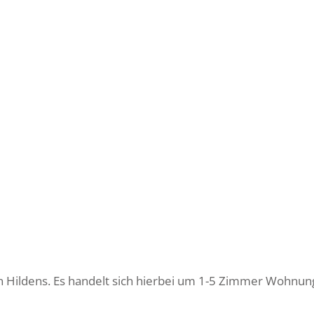
wgh@wohnen-hilden
Kurzporträt
Aktuelle Projekte
e WGH Wohnungen
n Hildens. Es handelt sich hierbei um 1-5 Zimmer Wohnun
 Mieter bei der WGH