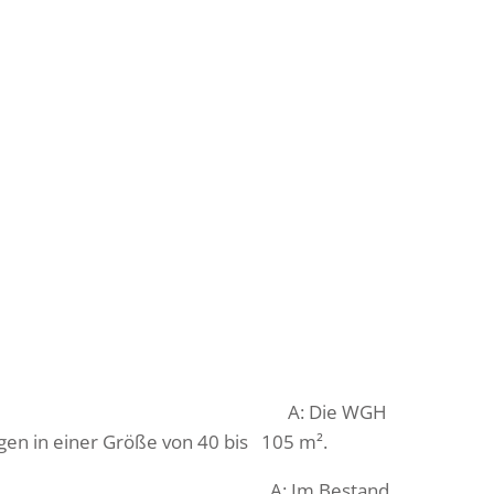
.de
(02103) 39770011
Kontaktformular
FAQ
Öffnungszeiten und Kontakt
Servicebereitschaft
? A: Die WGH
gen in einer Größe von 40 bis 105 m².
? A: Im Bestand