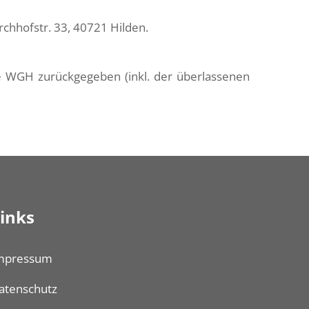
rchhofstr. 33, 40721 Hilden.
ie WGH zurückgegeben (inkl. der überlassenen
inks
szublenden
mpressum
atenschutz