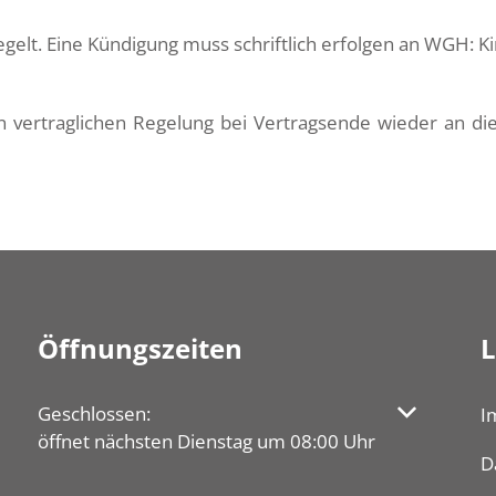
egelt. Eine Kündigung muss schriftlich erfolgen an WGH: Ki
 vertraglichen Regelung bei Vertragsende wieder an d
Öffnungszeiten
L
Klicken, um weitere Öffnungs- oder Schließzeiten au
Geschlossen:
I
öffnet nächsten Dienstag um 08:00 Uhr
D