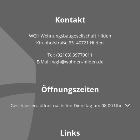
Kontakt
WGH Wohnungsbaugesellschaft Hilden
Kirchhofstraße 33, 40721 Hilden
Tel:
(02103) 39770011
E-Mail:
wgh@wohnen-hilden.de
Öffnungszeiten
Klicken, um weitere Öffnungs- oder Schließzeiten auszublen
Geschlossen:
öffnet nächsten Dienstag um 08:00 Uhr
Links