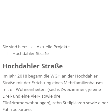
Aktuelle Projekte
FAQ
Öffnungszeiten und Kontakt
Servicebereitschaft
Sie sind hier:
Aktuelle Projekte
Hochdahler Straße
Hochdahler
Hochdahler Straße
Im Jahr 2018 begann die WGH an der Hochdahler
Straße
Straße mit der Errichtung eines Mehrfamilienhauses
mit elf Wohneinheiten (sechs Zweizimmer-, je eine
Drei- und eine Vier-, sowie drei
Fünfzimmerwohnungen), zehn Stellplätzen sowie einer
Fahrradgarage.